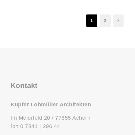
1
2
Kontakt
Kupfer Lohmüller Architekten
Im Meierfeld 20 / 77855 Achern
fon 0 7841 | 296 44