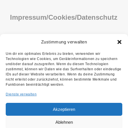
Impressum/Cookies/Datenschutz
IMPRESSUM
Zustimmung verwalten
COOKIE-RICHTLINIE (EU)
Um dir ein optimales Erlebnis zu bieten, verwenden wir
Technologien wie Cookies, um Geräteinformationen zu speichern
DATENSCHUTZ
und/oder darauf zuzugreifen. Wenn du diesen Technologien
zustimmst, können wir Daten wie das Surfverhalten oder eindeutige
IDs auf dieser Website verarbeiten. Wenn du deine Zustimmung
nicht erteilst oder zurückziehst, können bestimmte Merkmale und
Funktionen beeinträchtigt werden.
Dienste verwalten
Akzeptieren
Copyright ©2026 Kupfer Lohmüller
We are using cookies to give you the best experience.
Architekten PartG mbB
Ablehnen
You can find out more about which cookies we are